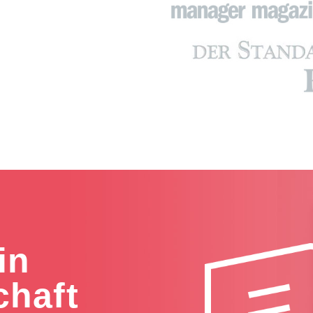
in
chaft