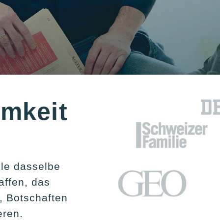
amkeit
lle dasselbe
affen, das
, Botschaften
eren.